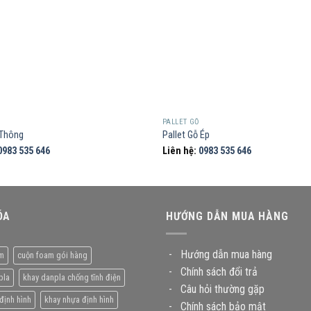
PALLET GỖ
 Thông
Pallet Gỗ Ép
0983 535 646
Liên hệ:
0983 535 646
ÓA
HƯỚNG DẪN MUA HÀNG
-
Hướng dẫn mua hàng
m
cuộn foam gói hàng
-
Chính sách đổi trả
pla
khay danpla chống tĩnh điện
-
Câu hỏi thường gặp
định hình
khay nhựa định hình
-
Chính sách bảo mật