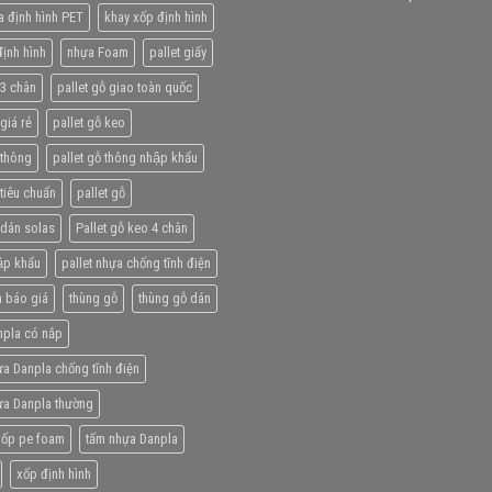
a định hình PET
khay xốp định hình
ịnh hình
nhựa Foam
pallet giấy
 3 chân
pallet gỗ giao toàn quốc
giá rẻ
pallet gỗ keo
 thông
pallet gỗ thông nhập khẩu
 tiêu chuẩn
pallet gỗ
 dán solas
Pallet gỗ keo 4 chân
̣p khẩu
pallet nhựa chống tĩnh điện
 báo giá
thùng gỗ
thùng gỗ dán
npla có nắp
a Danpla chống tĩnh điện
ựa Danpla thường
xốp pe foam
tấm nhựa Danpla
xốp định hình