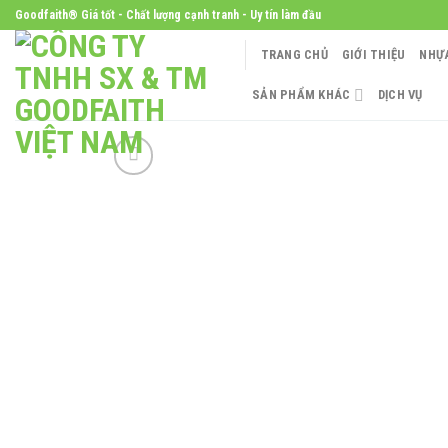
Skip
Goodfaith® Giá tốt - Chất lượng cạnh tranh - Uy tín làm đầu
to
TRANG CHỦ
GIỚI THIỆU
NHỰ
content
SẢN PHẨM KHÁC
DỊCH VỤ