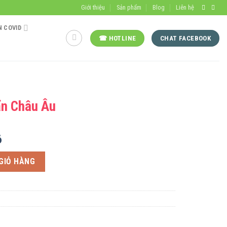
Giới thiệu
Sản phẩm
Blog
Liên hệ
 COVID
☎ HOTLINE
CHAT FACEBOOK
ẩn Châu Âu
6
lượng
GIỎ HÀNG