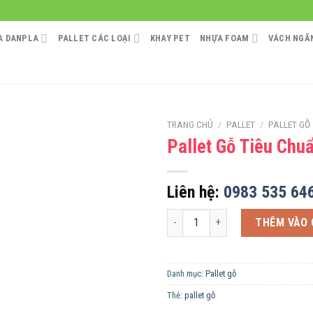
A DANPLA
PALLET CÁC LOẠI
KHAY PET
NHỰA FOAM
VÁCH NGĂN
TRANG CHỦ
/
PALLET
/
PALLET GỖ
Pallet Gỗ Tiêu Chu
Liên hệ:
0983 535 64
Pallet Gỗ Tiêu Chuẩn Châu Âu số 
THÊM VÀO 
Danh mục:
Pallet gỗ
Thẻ:
pallet gỗ