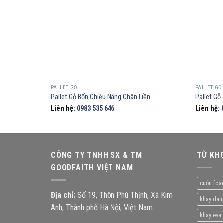
PALLET GỖ
PALLET GỖ
Pallet Gỗ Bốn Chiều Nâng Chân Liền
Pallet Gỗ
Liên hệ:
0983 535 646
Liên hệ:
CÔNG TY TNHH SX & TM
TỪ KH
GOODFAITH VIỆT NAM
cuộn foa
Địa chỉ:
Số 19, Thôn Phú Thịnh, Xã Kim
khay dan
Anh, Thành phố Hà Nội, Việt Nam
khay eva 