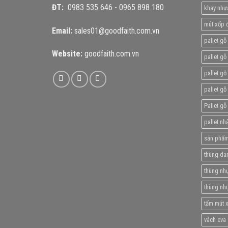
ĐT:
0983 535 646
-
0965 898 180
khay nhự
mút xốp đ
Email:
sales01@goodfaith.com.vn
pallet gỗ
Website:
goodfaith.com.vn
pallet gỗ 
pallet gỗ
pallet gỗ
Pallet gỗ
pallet nhâ
sản phẩm
thùng da
thùng nhự
thùng nh
tấm mút 
vách eva