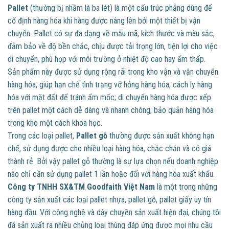
Pallet
(thường bị nhầm là ba lét) là một cấu trúc phẳng dùng để
cố định hàng hóa khi hàng được nâng lên bởi một thiết bị vận
chuyển. Pallet có sự đa dạng về mẫu mã, kích thước và màu sắc,
đảm bảo về độ bền chắc, chịu được tải trọng lớn, tiện lợi cho việc
di chuyển, phù hợp với môi trường ở nhiệt độ cao hay ẩm thấp.
Sản phẩm này được sử dụng rộng rãi trong kho vận và vận chuyển
hàng hóa, giúp hạn chế tình trạng vỡ hỏng hàng hóa; cách ly hàng
hóa với mặt đất để tránh ẩm mốc; di chuyển hàng hóa được xếp
trên pallet một cách dễ dàng và nhanh chóng; bảo quản hàng hóa
trong kho một cách khoa học.
Trong các loại pallet,
Pallet gỗ
thường được sản xuất không hạn
chế, sử dụng được cho nhiều loại hàng hóa, chắc chắn và có giá
thành rẻ. Bởi vậy pallet gỗ thường là sự lựa chọn nếu doanh nghiệp
nào chỉ cần sử dụng pallet 1 lần hoặc đối với hàng hóa xuất khẩu.
Công ty TNHH SX&TM Goodfaith Việt Nam
là một trong những
công ty sản xuất các loại pallet nhựa, pallet gỗ, pallet giấy uy tín
hàng đầu. Với công nghệ và dây chuyền sản xuất hiện đại, chúng tôi
đã sản xuất ra nhiều chủng loại thùng đáp ứng được mọi nhu cầu