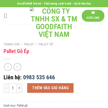
Skip
Goodfaith® Giá tốt - Chất lượng cạnh tranh - Uy tín làm đầu
to
☎
content
HOTLINE
TRANG CHỦ
/
PALLET
/
PALLET GỖ
Pallet Gỗ Ép
Liên hệ:
0983 535 646
Pallet Gỗ Ép số lượng
THÊM VÀO GIỎ HÀNG
Danh mục:
Pallet gỗ