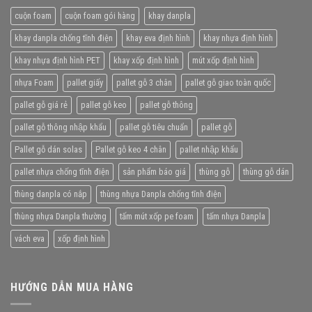
cuộn foam
cuộn foam gói hàng
khay danpla
khay danpla chống tĩnh điện
khay eva định hình
khay nhựa định hình
khay nhựa định hình PET
khay xốp định hình
mút xốp định hình
nhựa Foam
pallet giấy
pallet gỗ 3 chân
pallet gỗ giao toàn quốc
pallet gỗ giá rẻ
pallet gỗ keo
pallet gỗ thông
pallet gỗ thông nhập khẩu
pallet gỗ tiêu chuẩn
pallet gỗ
Pallet gỗ dán solas
Pallet gỗ keo 4 chân
pallet nhập khẩu
pallet nhựa chống tĩnh điện
sản phẩm báo giá
thùng gỗ
thùng gỗ dán
thùng danpla có nắp
thùng nhựa Danpla chống tĩnh điện
thùng nhựa Danpla thường
tấm mút xốp pe foam
tấm nhựa Danpla
vách eva
xốp định hình
HƯỚNG DẪN MUA HÀNG