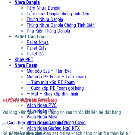
Nhựa Danpla
Tấm Nhựa Danpla
Tấm nhựa Danpla chống tĩnh điện
Thùng Nhựa Danpla
Thùng Nhựa Danpla Chống Tĩnh Điện
Phụ Kiện Thùng Danpla
Pallet Các Loại
Pallet Nhựa
Pallet Giấy
Pallet Gỗ
Khay PET
Nhựa Foam
Mút xốp Eva – Tấm Eva
Mút xốp PE Foam – Tấm Foam
— Tấm mút xốp PE Foam
— Cuộn xốp PE Foam gói hàng
— Mút – Khay xốp định hình
Vách Ngăn Covid
HƯỚNG DẪN MUA HÀNG
Vách Ngăn PVC
Vách Ngăn PC
Vui lòng xem qua những thông tin sau trước khi liên hệ đặt hàng.
Vách Ngăn Mica
Vách Ngăn Danpla Chống Covid
Cách thức đặt hàng nhanh nhất?
Vách Ngăn Giường Ngủ KTX
Để tiết kiệm thời gian, báo sát giá và khách hàng nhận file thiết kế từ
Sản phẩm khác