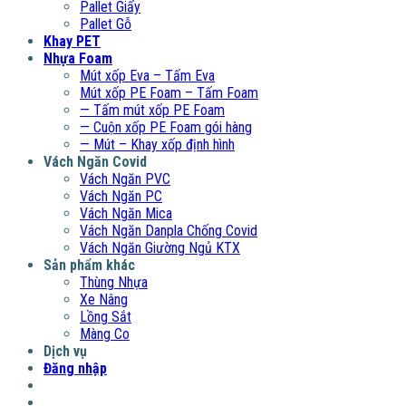
Pallet Giấy
Pallet Gỗ
Khay PET
Nhựa Foam
Mút xốp Eva – Tấm Eva
Mút xốp PE Foam – Tấm Foam
— Tấm mút xốp PE Foam
— Cuộn xốp PE Foam gói hàng
— Mút – Khay xốp định hình
Vách Ngăn Covid
Vách Ngăn PVC
Vách Ngăn PC
Vách Ngăn Mica
Vách Ngăn Danpla Chống Covid
Vách Ngăn Giường Ngủ KTX
Sản phẩm khác
Thùng Nhựa
Xe Nâng
Lồng Sắt
Màng Co
Dịch vụ
Đăng nhập