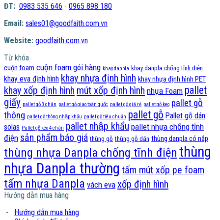
ĐT:
0983 535 646
-
0965 898 180
Email:
sales01@goodfaith.com.vn
Website:
goodfaith.com.vn
Từ khóa
cuộn foam gói hàng
cuộn foam
khay danpla chống tĩnh điện
khay danpla
khay nhựa định hình
khay eva định hình
khay nhựa định hình PET
pallet
khay xốp định hình
mút xốp định hình
nhựa Foam
giấy
pallet gỗ
pallet gỗ 3 chân
pallet gỗ giao toàn quốc
pallet gỗ giá rẻ
pallet gỗ keo
pallet gỗ
thông
Pallet gỗ dán
pallet gỗ thông nhập khẩu
pallet gỗ tiêu chuẩn
pallet nhập khẩu
pallet nhựa chống tĩnh
solas
Pallet gỗ keo 4 chân
sản phẩm báo giá
điện
thùng danpla có nắp
thùng gỗ
thùng gỗ dán
thùng
thùng nhựa Danpla chống tĩnh điện
nhựa Danpla thường
tấm mút xốp pe foam
tấm nhựa Danpla
xốp định hình
vách eva
Hướng dẫn mua hàng
-
Hướng dẫn mua hàng