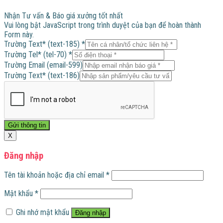
Nhận Tư vấn & Báo giá xưởng tốt nhất
Vui lòng bật JavaScript trong trình duyệt của bạn để hoàn thành
Form này.
Trường
Trường Text* (text-185)
*
Trường
Trường Tel* (tel-70)
*
(tel-
Trường Email (email-599)
70)
Trường Text* (text-186)
Gửi thông tin
X
Đăng nhập
Tên tài khoản hoặc địa chỉ email
*
Mật khẩu
*
Ghi nhớ mật khẩu
Đăng nhập