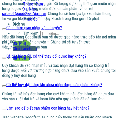
chúng tôi sớm. Xin vui lòng gởi: Số lượng dự kiến, thời gian muốn nhận
Thùng Nhựa
hàng, logo và nội dung muốn đưa lên sản phẩm về email
Xe Nâng
sales01@goodfaith.com.vn
. Chúng tôi sẽ liên lạc lại xác nhận thông
Lồng Sắt
tin và gởi file thiết kế đến Quý khách trong thời gian 15 phút.
Màng Co
Dịch vụ
Cách thức giao nhận, vận chuyển?
Tìm kiếm:
Nếu đặt hàng Goodfaith bạn sẽ được giao hàng trực tiếp tận nơi miễn
phí 100% cước vận chuyển – Chúng tôi sẽ tư vấn trực
☎ Hotline
tiếp theo đơn hàng của bạn
Chat Facebook
Đã đặt hàng rồi, có thể thay đổi được hay không?
☎ Hotline
Quý khách đã xác nhận mẫu và xác nhận đặt hàng thì sẽ không trả
hàng được. Đối với trường hợp hàng chưa đưa vào sản xuất, chúng tôi
đồng ý hủy đơn hàng.
Có thể hủy đặt hàng khi chưa nhận được sản phẩm không?
Chúng tôi sẽ hủy đơn hàng cho quý khách nếu đơn hàng đó chưa đưa
vào sản xuất đại trà và hoàn tiền nếu quý khách đã có tạm ứng.
Làm sao để biết sản phẩm còn hàng hay hết hàng?
Trên website Goodfaith sẽ cung cấp thông tin sản phẩm cho khách