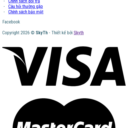
-
Chính sách đổi trả
-
Câu hỏi thường gặp
-
Chính sách bảo mật
Facebook
Copyright 2026 ©
SkyTh
- Thiết kế bởi
Skyth