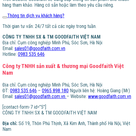
hàng tham khảo. Hàng có sẵn hoặc làm theo yêu cầu riêng.
Thông tin dịch vụ khách hàng?
Thời gian tư vấn: 24/7 tất cả các ngày trong tuần.
CÔNG TY TNHH SX & TM GOODFAITH VIỆT NAM
Địa chỉ: Cụm công nghiệp Minh Phú, Sóc Sơn, Hà Nội
Email:
sales01@goodfaith.com.vn
Hotline:
0983 535 646
Công ty TNHH sản xuất & thương mại Goodfaith Việt
Nam
Địa chỉ: Cụm công nghiệp Minh Phú, Sóc Sơn, Hà Nội
ĐT:
0983 535 646
–
0965 898 180
Người liên hệ: Hoàng Giang (Mr)
Email:
sales01@goodfaith.com.vn
– Website:
www.goodfaith.com.vn
[contact-form-7 id=”5″]
CÔNG TY TNHH SX & TM GOODFAITH VIỆT NAM
Địa chỉ:
Số 19, Thôn Phú Thịnh, Xã Kim Anh, Thành phố Hà Nội, Việt
Nam