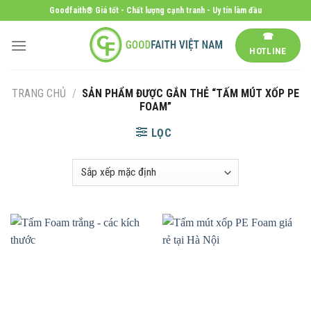
Skip
Goodfaith® Giá tốt - Chất lượng cạnh tranh - Uy tín làm đầu
to
☎
content
HOTLINE
TRANG CHỦ
/
SẢN PHẨM ĐƯỢC GẮN THẺ “TẤM MÚT XỐP PE
FOAM”
LỌC