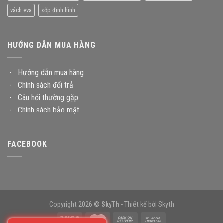
vách eva
xốp định hình
HƯỚNG DẪN MUA HÀNG
-
Hướng dẫn mua hàng
-
Chính sách đổi trả
-
Câu hỏi thường gặp
-
Chính sách bảo mật
FACEBOOK
Copyright 2026 ©
SkyTh
- Thiết kế bởi
Skyth