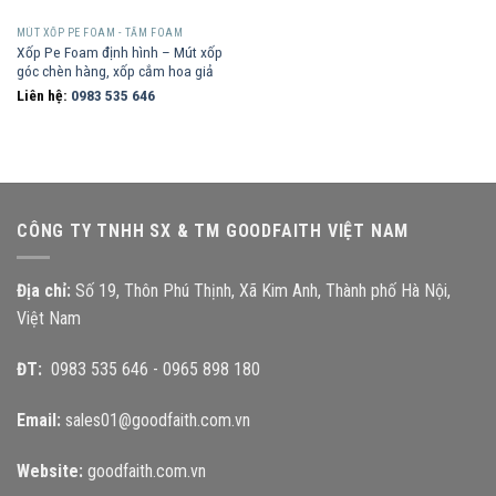
MÚT XỐP PE FOAM - TẤM FOAM
Xốp Pe Foam định hình – Mút xốp
góc chèn hàng, xốp cắm hoa giả
Liên hệ:
0983 535 646
CÔNG TY TNHH SX & TM GOODFAITH VIỆT NAM
Địa chỉ:
Số 19, Thôn Phú Thịnh, Xã Kim Anh, Thành phố Hà Nội,
Việt Nam
ĐT:
0983 535 646
-
0965 898 180
Email:
sales01@goodfaith.com.vn
Website:
goodfaith.com.vn