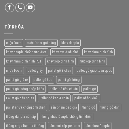
TỪ KHÓA
cuộn foam
cuộn foam gói hàng
khay danpla
khay danpla chống tĩnh điện
khay eva định hình
khay nhựa định hình
khay nhựa định hình PET
khay xốp định hình
mút xốp định hình
nhựa Foam
pallet giấy
pallet gỗ 3 chân
pallet gỗ giao toàn quốc
pallet gỗ giá rẻ
pallet gỗ keo
pallet gỗ thông
pallet gỗ thông nhập khẩu
pallet gỗ tiêu chuẩn
pallet gỗ
Pallet gỗ dán solas
Pallet gỗ keo 4 chân
pallet nhập khẩu
pallet nhựa chống tĩnh điện
sản phẩm báo giá
thùng gỗ
thùng gỗ dán
thùng danpla có nắp
thùng nhựa Danpla chống tĩnh điện
thùng nhựa Danpla thường
tấm mút xốp pe foam
tấm nhựa Danpla