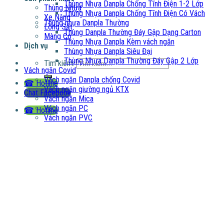
Thùng Nhựa Danpla Chống Tĩnh Điện 1-2 Lớp
Thùng Nhựa
Thùng Nhựa Danpla Chống Tĩnh Điện Có Vách
Xe Nâng
Thùng nhựa Danpla Thường
Lồng Sắt
Thùng Danpla Thường Đáy Gập Dạng Carton
Màng Co
Thùng Nhựa Danpla Kèm vách ngăn
Dịch vụ
Thùng Nhựa Danpla Siêu Đại
Thùng Nhựa Danpla Thường Đáy Gập 2 Lớp
Tìm kiếm:
Vách ngăn Covid
Vách ngăn Danpla chống Covid
☎ Hotline
Vách ngăn giường ngủ KTX
Chat Facebook
Vách ngăn Mica
Vách ngăn PC
☎ Hotline
Vách ngăn PVC