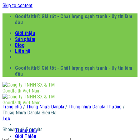
Skip to content
Goodfaith® Giá tốt - Chất lượng cạnh tranh - Uy tín làm
đầu
Giới thiệu
Sản phẩm
Blog
Liên hệ
Goodfaith® Giá tốt - Chất lượng cạnh tranh - Uy tín làm
đầu
Trang chủ
/
Thùng Nhựa Danpla
/
Thùng nhựa Danpla Thường
/
Thùng Nhựa Danpla Siêu Đại
Lọc
Showing all 5 results
Trang Chủ
Giới Thiệu