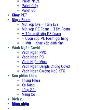
Pallet Nhựa
Pallet Giấy
Pallet Gỗ
Khay PET
Nhựa Foam
Mút xốp Eva – Tấm Eva
Mút xốp PE Foam – Tấm Foam
— Tấm mút xốp PE Foam
— Cuộn xốp PE Foam gói hàng
— Mút – Khay xốp định hình
Vách Ngăn Covid
Vách Ngăn PVC
Vách Ngăn PC
Vách Ngăn Mica
Vách Ngăn Danpla Chống Covid
Vách Ngăn Giường Ngủ KTX
Sản phẩm khác
Thùng Nhựa
Xe Nâng
Lồng Sắt
Màng Co
Dịch vụ
Đăng nhập