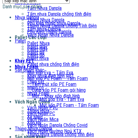
Nhựa Danpla
Danh mục sản phẩm
Tấm Nhựa Danpla
Tấm nhựa Danpla chống tĩnh điện
Nhựa Danpla
Thùng Nhựa Danpla
Phụ kiện thùng nhựa Danpla
Thùng Nhựa Danpla Chống Tĩnh Điện
Tấm nhựa Danpla
Phụ Kiện Thùng Danpla
Vách Ngăn Nhựa Danpla
Pallet Các Loại
Pallet
Pallet Nhựa
Pallet giấy
Pallet Giấy
Pallet gỗ
Pallet Gỗ
Pallet nhựa
Khay PET
Pallet nhựa chống tĩnh điện
Nhựa Foam
Sản phẩm khác
Mút xốp Eva – Tấm Eva
Khay nhựa định hình PET
Mút xốp PE Foam – Tấm Foam
Lồng sắt
— Tấm mút xốp PE Foam
Màng co
— Cuộn xốp PE Foam gói hàng
Nhựa Foam
— Mút – Khay xốp định hình
Mút xốp Eva - Tấm Eva
Vách Ngăn Covid
Mút xốp PE Foam - Tấm Foam
Vách Ngăn PVC
Thùng nhựa
Vách Ngăn PC
Xe nâng
Vách Ngăn Mica
Xốp khí
Vách Ngăn Danpla Chống Covid
Thùng Nhựa Danpla
Vách Ngăn Giường Ngủ KTX
Thùng nhựa Danpla chống tĩnh điện
Sản phẩm khác