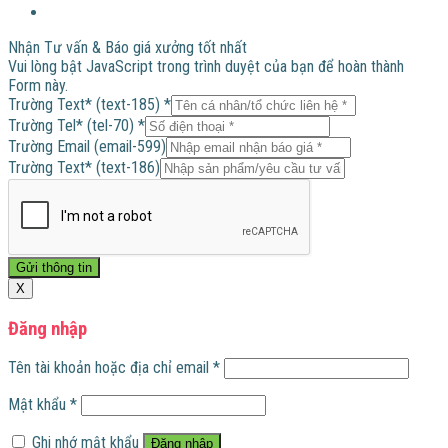
Nhận Tư vấn & Báo giá xưởng tốt nhất
Vui lòng bật JavaScript trong trình duyệt của bạn để hoàn thành
Form này.
Trường Text* (text-185)
*
(text-
Trường Tel* (tel-70)
*
186)
Trường Email (email-599)
Trường
Trường Text* (text-186)
Trường
Gửi thông tin
X
Đăng nhập
Tên tài khoản hoặc địa chỉ email
*
Mật khẩu
*
Ghi nhớ mật khẩu
Đăng nhập