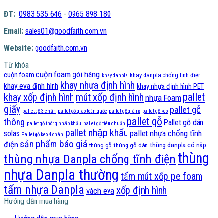
ĐT:
0983 535 646
-
0965 898 180
Email:
sales01@goodfaith.com.vn
Website:
goodfaith.com.vn
Từ khóa
cuộn foam gói hàng
cuộn foam
khay danpla chống tĩnh điện
khay danpla
khay nhựa định hình
khay eva định hình
khay nhựa định hình PET
pallet
khay xốp định hình
mút xốp định hình
nhựa Foam
giấy
pallet gỗ
pallet gỗ 3 chân
pallet gỗ giao toàn quốc
pallet gỗ giá rẻ
pallet gỗ keo
pallet gỗ
thông
Pallet gỗ dán
pallet gỗ thông nhập khẩu
pallet gỗ tiêu chuẩn
pallet nhập khẩu
pallet nhựa chống tĩnh
solas
Pallet gỗ keo 4 chân
sản phẩm báo giá
điện
thùng danpla có nắp
thùng gỗ
thùng gỗ dán
thùng
thùng nhựa Danpla chống tĩnh điện
nhựa Danpla thường
tấm mút xốp pe foam
tấm nhựa Danpla
xốp định hình
vách eva
Hướng dẫn mua hàng