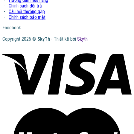
-
Hướng dẫn mua hàng
-
Chính sách đổi trả
-
Câu hỏi thường gặp
-
Chính sách bảo mật
Facebook
Copyright 2026 ©
SkyTh
- Thiết kế bởi
Skyth