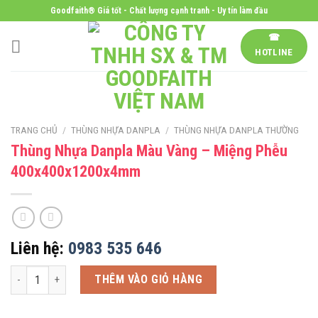
Skip
Goodfaith® Giá tốt - Chất lượng cạnh tranh - Uy tín làm đầu
to
☎
content
HOTLINE
TRANG CHỦ
/
THÙNG NHỰA DANPLA
/
THÙNG NHỰA DANPLA THƯỜNG
Thùng Nhựa Danpla Màu Vàng – Miệng Phễu
400x400x1200x4mm
Liên hệ:
0983 535 646
Thùng Nhựa Danpla Màu Vàng - Miệng Phễu 400x400x1200x4mm số lượ
THÊM VÀO GIỎ HÀNG