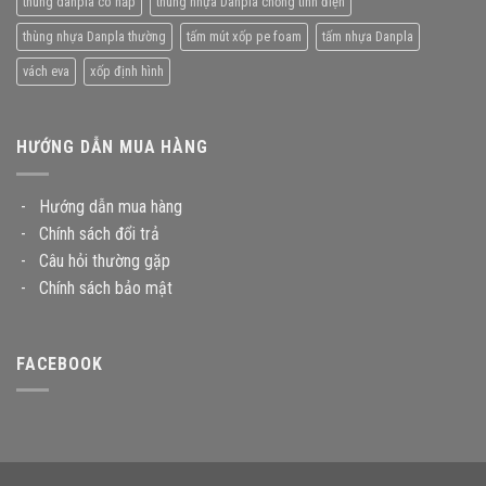
thùng danpla có nắp
thùng nhựa Danpla chống tĩnh điện
thùng nhựa Danpla thường
tấm mút xốp pe foam
tấm nhựa Danpla
vách eva
xốp định hình
HƯỚNG DẪN MUA HÀNG
-
Hướng dẫn mua hàng
-
Chính sách đổi trả
-
Câu hỏi thường gặp
-
Chính sách bảo mật
FACEBOOK