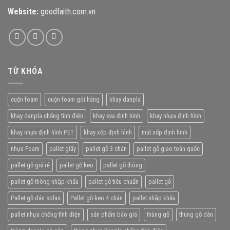
Website:
goodfaith.com.vn
TỪ KHÓA
cuộn foam
cuộn foam gói hàng
khay danpla
khay danpla chống tĩnh điện
khay eva định hình
khay nhựa định hình
khay nhựa định hình PET
khay xốp định hình
mút xốp định hình
nhựa Foam
pallet giấy
pallet gỗ 3 chân
pallet gỗ giao toàn quốc
pallet gỗ giá rẻ
pallet gỗ keo
pallet gỗ thông
pallet gỗ thông nhập khẩu
pallet gỗ tiêu chuẩn
pallet gỗ
Pallet gỗ dán solas
Pallet gỗ keo 4 chân
pallet nhập khẩu
pallet nhựa chống tĩnh điện
sản phẩm báo giá
thùng gỗ
thùng gỗ dán