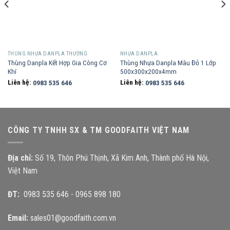
THÙNG NHỰA DANPLA THƯỜNG
NHỰA DANPLA
Thùng Danpla Kết Hợp Gia Công Cơ
Thùng Nhựa Danpla Màu Đỏ 1 Lớp
Khí
500x300x200x4mm
Liên hệ:
0983 535 646
Liên hệ:
0983 535 646
CÔNG TY TNHH SX & TM GOODFAITH VIỆT NAM
Địa chỉ:
Số 19, Thôn Phú Thịnh, Xã Kim Anh, Thành phố Hà Nội,
Việt Nam
ĐT:
0983 535 646
-
0965 898 180
Email:
sales01@goodfaith.com.vn