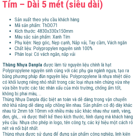
Tím – Dài 5 mét (siêu dài)
​Sản xuất theo yêu cầu khách hàng
Mã sản phẩm: ThDO71
Kích thước: 4830x330x150mm
Màu sắc sản phẩm: Xanh Tím
Phụ kiện: Nẹp góc, Nẹp cạnh, Nắp vải, Tay cầm, Vách ngăn
Chất liệu: Polypropylen nguyên sinh 100%
Phân loại: Có vách ngăn, nắp vải
Thùng Nhựa Danpla
được làm từ nguyên liệu chính là hạt
Polypropylene nguyên sinh cùng với các phụ gia ngành ngựa, tạo ra
bằng phương pháp đùn nguyên liệu. Polypropylene là nhựa nhiệt dẻo
có khối lượng riêng nhỏ nhất trong các loại nhựa nên chúng vừa nhẹ
vừa bền trước các tác nhân xấu của môi trường, chống ẩm tốt,
không bị phai màu, …
Thùng Nhựa Danpla đặc biệt an toàn và dễ dàng trong vận chuyển
nhờ khả năng dễ dàng xếp chồng lên nhau. Sản phẩm có độ dày khác
nhau từ 2mm tới 10mm với nhiều màu sắc khác nhau như xanh, vàng,
đen, ghi,… và được thiết kế theo kích thước, hình dạng mà khách hàng
yêu cầu. Nhựa cho phép in logo, tên công ty, các ký hiệu một cách rõ
nét và nổi bật nhất.
Thùng nhựa được sử dụng để đựng sản phẩm công nghiệp, linh kiện