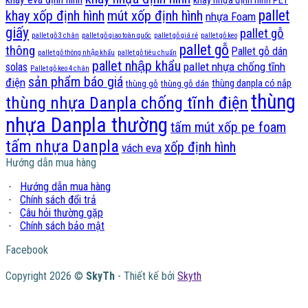
khay nhựa định hình PET
pallet
khay xốp định hình
mút xốp định hình
nhựa Foam
giấy
pallet gỗ
pallet gỗ 3 chân
pallet gỗ giao toàn quốc
pallet gỗ giá rẻ
pallet gỗ keo
pallet gỗ
thông
Pallet gỗ dán
pallet gỗ thông nhập khẩu
pallet gỗ tiêu chuẩn
pallet nhập khẩu
pallet nhựa chống tĩnh
solas
Pallet gỗ keo 4 chân
sản phẩm báo giá
điện
thùng danpla có nắp
thùng gỗ
thùng gỗ dán
thùng
thùng nhựa Danpla chống tĩnh điện
nhựa Danpla thường
tấm mút xốp pe foam
tấm nhựa Danpla
xốp định hình
vách eva
Hướng dẫn mua hàng
-
Hướng dẫn mua hàng
-
Chính sách đổi trả
-
Câu hỏi thường gặp
-
Chính sách bảo mật
Facebook
Copyright 2026 ©
SkyTh
- Thiết kế bởi
Skyth