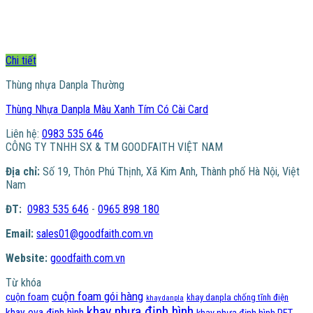
Chi tiết
Thùng nhựa Danpla Thường
Thùng Nhựa Danpla Màu Xanh Tím Có Cài Card
Liên hệ:
0983 535 646
CÔNG TY TNHH SX & TM GOODFAITH VIỆT NAM
Địa chỉ:
Số 19, Thôn Phú Thịnh, Xã Kim Anh, Thành phố Hà Nội, Việt
Nam
ĐT:
0983 535 646
-
0965 898 180
Email:
sales01@goodfaith.com.vn
Website:
goodfaith.com.vn
Từ khóa
cuộn foam gói hàng
cuộn foam
khay danpla chống tĩnh điện
khay danpla
khay nhựa định hình
khay eva định hình