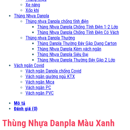
Xe nâng
Xốp khí
Thùng Nhựa Danpla
Thùng nhựa Danpla chống tĩnh điện
Thùng Nhựa Danpla Chống Tĩnh Điện 1-2 Lớp
Thùng Nhựa Danpla Chống Tĩnh Điện Có Vách
Thùng nhựa Danpla Thường
Thùng Danpla Thường Đáy Gập Dạng Carton
Thùng Nhựa Danpla Kèm vách ngăn
Thùng Nhựa Danpla Siêu Đại
Thùng Nhựa Danpla Thường Đáy Gập 2 Lớp
Vách ngăn Covid
Vách ngăn Danpla chống Covid
Vách ngăn giường ngủ KTX
Vách ngăn Mica
Vách ngăn PC
Vách ngăn PVC
Mô tả
Đánh giá (0)
Thùng Nhựa Danpla Màu Xanh