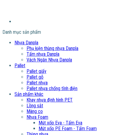
Danh mục sản phẩm
Nhựa Danpla
Phụ kiện thùng nhựa Danpla
Tấm nhựa Danpla
Vách Ngăn Nhựa Danpla
Pallet
Pallet giấy
Pallet gỗ
Pallet nhựa
Pallet nhựa chống tĩnh điện
Sản phẩm khác
Khay nhựa định hình PET
Lồng sắt
Màng co
Nhựa Foam
Mút xốp Eva - Tấm Eva
Mút xốp PE Foam - Tấm Foam
Thùng nhựa