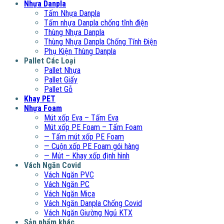
Nhựa Danpla
Tấm Nhựa Danpla
Tấm nhựa Danpla chống tĩnh điện
Thùng Nhựa Danpla
Thùng Nhựa Danpla Chống Tĩnh Điện
Phụ Kiện Thùng Danpla
Pallet Các Loại
Pallet Nhựa
Pallet Giấy
Pallet Gỗ
Khay PET
Nhựa Foam
Mút xốp Eva – Tấm Eva
Mút xốp PE Foam – Tấm Foam
— Tấm mút xốp PE Foam
— Cuộn xốp PE Foam gói hàng
— Mút – Khay xốp định hình
Vách Ngăn Covid
Vách Ngăn PVC
Vách Ngăn PC
Vách Ngăn Mica
Vách Ngăn Danpla Chống Covid
Vách Ngăn Giường Ngủ KTX
Sản phẩm khác