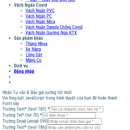
Vách Ngăn Covid
Vách Ngăn PVC
Vách Ngăn PC
Vách Ngăn Mica
Vách Ngăn Danpla Chống Covid
Vách Ngăn Giường Ngủ KTX
Sản phẩm khác
Thùng Nhựa
Xe Nâng
Lồng Sắt
Màng Co
Dịch vụ
Đăng nhập
Nhận Tư vấn & Báo giá xưởng tốt nhất
Vui lòng bật JavaScript trong trình duyệt của bạn để hoàn thành
Form này.
Trường Text* (text-185)
*
Trường Tel* (tel-70)
*
Trường
Trường Email (email-599)
Email
Trường Text* (text-186)