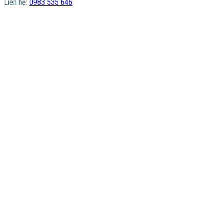
Liên hệ:
0983 535 646