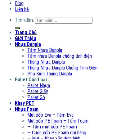
Blog
Liên hệ
Tìm kiếm:
Trang Chủ
Giới Thiệu
Nhựa Danpla
Tấm Nhựa Danpla
Tấm nhựa Danpla chống tĩnh điện
Thùng Nhựa Danpla
Thùng Nhựa Danpla Chống Tĩnh Điện
Phụ Kiện Thùng Danpla
Pallet Các Loại
Pallet Nhựa
Pallet Giấy
Pallet Gỗ
Khay PET
Nhựa Foam
Mút xốp Eva – Tấm Eva
Mút xốp PE Foam – Tấm Foam
— Tấm mút xốp PE Foam
— Cuộn xốp PE Foam gói hàng
— Mút – Khay xốp định hình