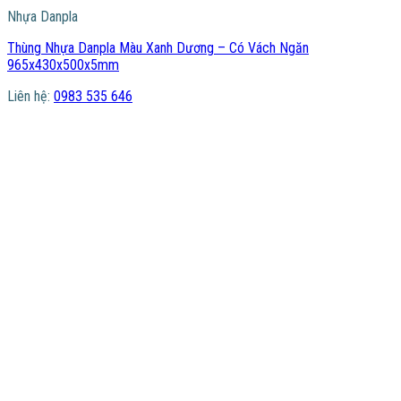
Nhựa Danpla
Thùng Nhựa Danpla Màu Xanh Dương – Có Vách Ngăn
965x430x500x5mm
Liên hệ:
0983 535 646