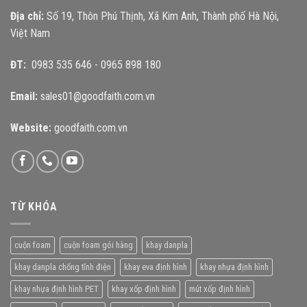
Địa chỉ:
Số 19, Thôn Phú Thịnh, Xã Kim Anh, Thành phố Hà Nội,
Việt Nam
ĐT:
0983 535 646
-
0965 898 180
Email:
sales01@goodfaith.com.vn
Website:
goodfaith.com.vn
TỪ KHÓA
cuộn foam
cuộn foam gói hàng
khay danpla
khay danpla chống tĩnh điện
khay eva định hình
khay nhựa định hình
khay nhựa định hình PET
khay xốp định hình
mút xốp định hình