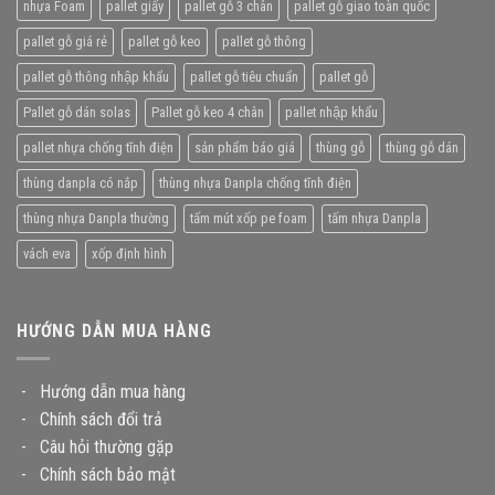
nhựa Foam
pallet giấy
pallet gỗ 3 chân
pallet gỗ giao toàn quốc
pallet gỗ giá rẻ
pallet gỗ keo
pallet gỗ thông
pallet gỗ thông nhập khẩu
pallet gỗ tiêu chuẩn
pallet gỗ
Pallet gỗ dán solas
Pallet gỗ keo 4 chân
pallet nhập khẩu
pallet nhựa chống tĩnh điện
sản phẩm báo giá
thùng gỗ
thùng gỗ dán
thùng danpla có nắp
thùng nhựa Danpla chống tĩnh điện
thùng nhựa Danpla thường
tấm mút xốp pe foam
tấm nhựa Danpla
vách eva
xốp định hình
HƯỚNG DẪN MUA HÀNG
-
Hướng dẫn mua hàng
-
Chính sách đổi trả
-
Câu hỏi thường gặp
-
Chính sách bảo mật