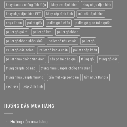
khay danpla chống tĩnh điện
khay eva định hình
khay nhựa định hình
khay nhựa định hình PET
khay xốp định hình
mút xốp định hình
nhựa Foam
pallet giấy
pallet gỗ 3 chân
pallet gỗ giao toàn quốc
pallet gỗ giá rẻ
pallet gỗ keo
pallet gỗ thông
pallet gỗ thông nhập khẩu
pallet gỗ tiêu chuẩn
pallet gỗ
Pallet gỗ dán solas
Pallet gỗ keo 4 chân
pallet nhập khẩu
pallet nhựa chống tĩnh điện
sản phẩm báo giá
thùng gỗ
thùng gỗ dán
thùng danpla có nắp
thùng nhựa Danpla chống tĩnh điện
thùng nhựa Danpla thường
tấm mút xốp pe foam
tấm nhựa Danpla
vách eva
xốp định hình
HƯỚNG DẪN MUA HÀNG
-
Hướng dẫn mua hàng