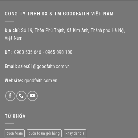
CÔNG TY TNHH SX & TM GOODFAITH VIỆT NAM
Địa chỉ:
Số 19, Thôn Phú Thịnh, Xã Kim Anh, Thành phố Hà Nội,
Việt Nam
ĐT:
0983 535 646
-
0965 898 180
Email:
sales01@goodfaith.com.vn
Website:
goodfaith.com.vn
TỪ KHÓA
cuộn foam
cuộn foam gói hàng
khay danpla