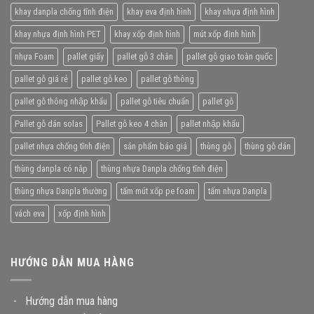
khay danpla chống tĩnh điện
khay eva định hình
khay nhựa định hình
khay nhựa định hình PET
khay xốp định hình
mút xốp định hình
nhựa Foam
pallet giấy
pallet gỗ 3 chân
pallet gỗ giao toàn quốc
pallet gỗ giá rẻ
pallet gỗ keo
pallet gỗ thông
pallet gỗ thông nhập khẩu
pallet gỗ tiêu chuẩn
pallet gỗ
Pallet gỗ dán solas
Pallet gỗ keo 4 chân
pallet nhập khẩu
pallet nhựa chống tĩnh điện
sản phẩm báo giá
thùng gỗ
thùng gỗ dán
thùng danpla có nắp
thùng nhựa Danpla chống tĩnh điện
thùng nhựa Danpla thường
tấm mút xốp pe foam
tấm nhựa Danpla
vách eva
xốp định hình
HƯỚNG DẪN MUA HÀNG
-
Hướng dẫn mua hàng