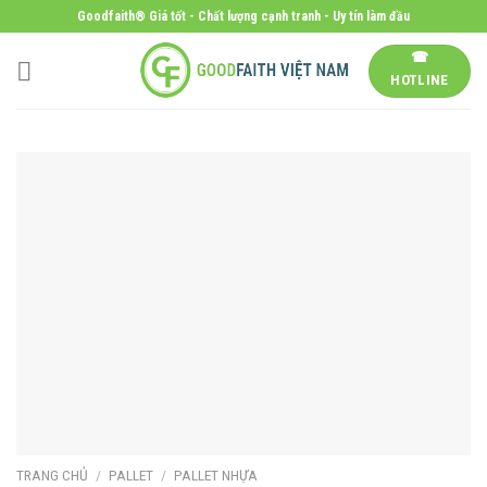
Skip
Goodfaith® Giá tốt - Chất lượng cạnh tranh - Uy tín làm đầu
to
☎
content
HOTLINE
TRANG CHỦ
/
PALLET
/
PALLET NHỰA