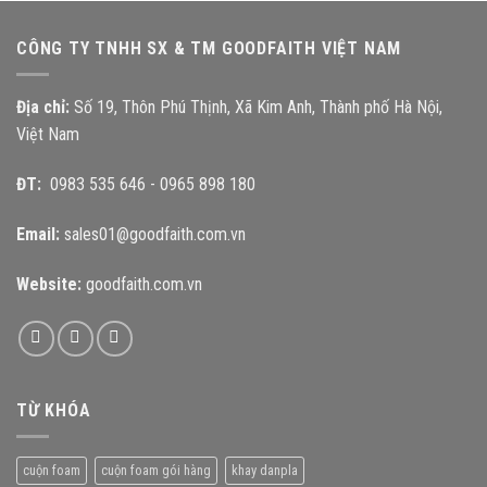
CÔNG TY TNHH SX & TM GOODFAITH VIỆT NAM
Địa chỉ:
Số 19, Thôn Phú Thịnh, Xã Kim Anh, Thành phố Hà Nội,
Việt Nam
ĐT:
0983 535 646
-
0965 898 180
Email:
sales01@goodfaith.com.vn
Website:
goodfaith.com.vn
TỪ KHÓA
cuộn foam
cuộn foam gói hàng
khay danpla