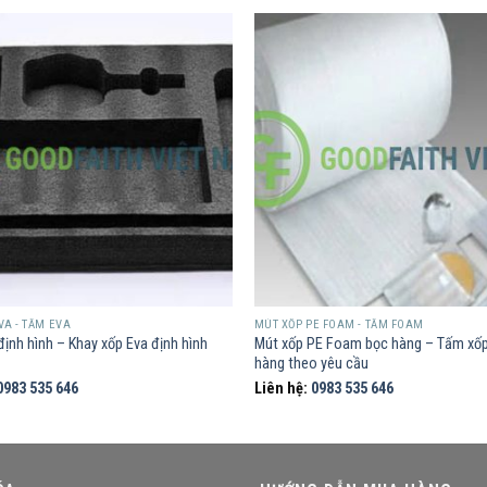
VA - TẤM EVA
MÚT XỐP PE FOAM - TẤM FOAM
định hình – Khay xốp Eva định hình
Mút xốp PE Foam bọc hàng – Tấm xố
hàng theo yêu cầu
0983 535 646
Liên hệ:
0983 535 646