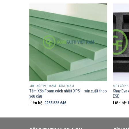
MÚT XỐP PE FOAM - TẤM FOAM
MÚT XỐP E
p dẻo PE
Tấm Xốp Foam cách nhiệt XPS – sản xuất theo
Khay Eva 
yêu cầu
ESD
Liên hệ:
0983 535 646
Liên hệ: