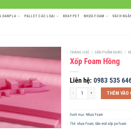
A DANPLA
PALLET CÁC LOẠI
KHAY PET
NHỰA FOAM
VÁCH NGĂN
TRANG CHỦ
/
SẢN PHẨM KHÁC
/
N
Xốp Foam Hồng
Liên hệ:
0983 535 64
Xốp Foam Hồng số lượng
THÊM VÀO 
Danh mục:
Nhựa Foam
Thẻ:
nhựa Foam
,
tấm mút xốp pe foam