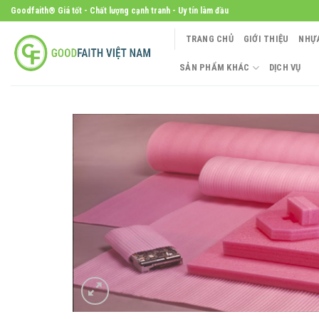
Skip
Goodfaith® Giá tốt - Chất lượng cạnh tranh - Uy tín làm đầu
to
TRANG CHỦ
GIỚI THIỆU
NHỰ
content
SẢN PHẨM KHÁC
DỊCH VỤ