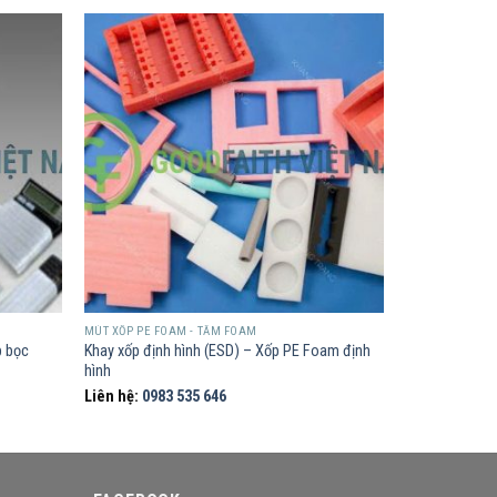
MÚT XỐP PE FOAM - TẤM FOAM
p bọc
Khay xốp định hình (ESD) – Xốp PE Foam định
hình
Liên hệ:
0983 535 646