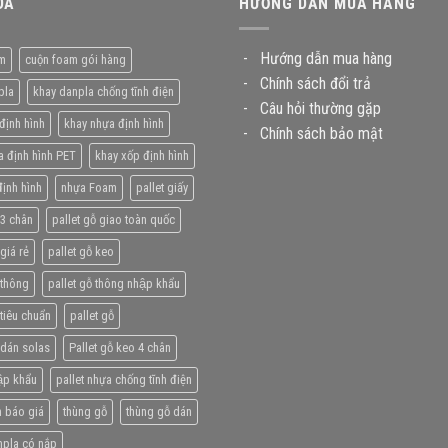
ÓA
HƯỚNG DẪN MUA HÀNG
-
Hướng dẫn mua hàng
m
cuộn foam gói hàng
-
Chính sách đổi trả
pla
khay danpla chống tĩnh điện
-
Câu hỏi thường gặp
định hình
khay nhựa định hình
-
Chính sách bảo mật
a định hình PET
khay xốp định hình
ịnh hình
nhựa Foam
pallet giấy
 3 chân
pallet gỗ giao toàn quốc
giá rẻ
pallet gỗ keo
 thông
pallet gỗ thông nhập khẩu
 tiêu chuẩn
pallet gỗ
 dán solas
Pallet gỗ keo 4 chân
̣p khẩu
pallet nhựa chống tĩnh điện
 báo giá
thùng gỗ
thùng gỗ dán
npla có nắp