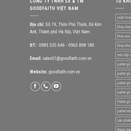
CÔNG TY TNHH SX & TM
TỪ KH
GOODFAITH VIỆT NAM
cuộn foa
Địa chỉ:
Số 19, Thôn Phú Thịnh, Xã Kim
khay dan
Anh, Thành phố Hà Nội, Việt Nam
khay eva 
ĐT:
0983 535 646
-
0965 898 180
khay nhự
mút xốp đ
Email:
sales01@goodfaith.com.vn
pallet gỗ
Website:
goodfaith.com.vn
pallet gỗ 
pallet gỗ
pallet gỗ
Pallet gỗ
pallet nhâ
sản phẩm
thùng da