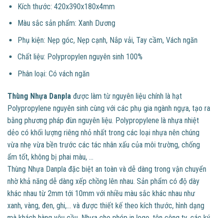
Kích thước: 420x390x180x4mm
Màu sắc sản phẩm: Xanh Dương
Phụ kiện: Nẹp góc, Nẹp cạnh, Nắp vải, Tay cầm, Vách ngăn
Chất liệu: Polypropylen nguyên sinh 100%
Phân loại: Có vách ngăn
Thùng Nhựa Danpla
được làm từ nguyên liệu chính là hạt
Polypropylene nguyên sinh cùng với các phụ gia ngành ngựa, tạo ra
bằng phương pháp đùn nguyên liệu. Polypropylene là nhựa nhiệt
dẻo có khối lượng riêng nhỏ nhất trong các loại nhựa nên chúng
vừa nhẹ vừa bền trước các tác nhân xấu của môi trường, chống
ẩm tốt, không bị phai màu, …
Thùng Nhựa Danpla đặc biệt an toàn và dễ dàng trong vận chuyển
nhờ khả năng dễ dàng xếp chồng lên nhau. Sản phẩm có độ dày
khác nhau từ 2mm tới 10mm với nhiều màu sắc khác nhau như
xanh, vàng, đen, ghi,… và được thiết kế theo kích thước, hình dạng
mà khách hàng yêu cầu. Nhựa cho phép in logo, tên công ty, các ký