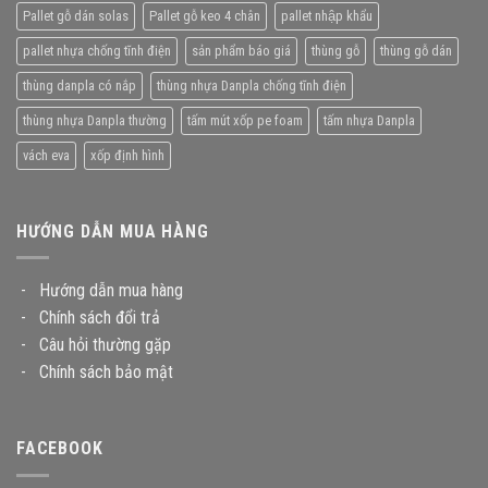
Pallet gỗ dán solas
Pallet gỗ keo 4 chân
pallet nhập khẩu
pallet nhựa chống tĩnh điện
sản phẩm báo giá
thùng gỗ
thùng gỗ dán
thùng danpla có nắp
thùng nhựa Danpla chống tĩnh điện
thùng nhựa Danpla thường
tấm mút xốp pe foam
tấm nhựa Danpla
vách eva
xốp định hình
HƯỚNG DẪN MUA HÀNG
-
Hướng dẫn mua hàng
-
Chính sách đổi trả
-
Câu hỏi thường gặp
-
Chính sách bảo mật
FACEBOOK