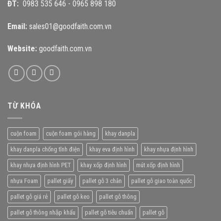
ĐT:
0983 535 646
-
0965 898 180
Email:
sales01@goodfaith.com.vn
Website:
goodfaith.com.vn
TỪ KHÓA
cuộn foam
cuộn foam gói hàng
khay danpla
khay danpla chống tĩnh điện
khay eva định hình
khay nhựa định hình
khay nhựa định hình PET
khay xốp định hình
mút xốp định hình
nhựa Foam
pallet giấy
pallet gỗ 3 chân
pallet gỗ giao toàn quốc
pallet gỗ giá rẻ
pallet gỗ keo
pallet gỗ thông
pallet gỗ thông nhập khẩu
pallet gỗ tiêu chuẩn
pallet gỗ