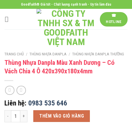
Skip
Goodfaith® Giá tốt - Chất lượng cạnh tranh - Uy tín làm đầu
to
☎
content
HOTLINE
TRANG CHỦ
/
THÙNG NHỰA DANPLA
/
THÙNG NHỰA DANPLA THƯỜNG
Thùng Nhựa Danpla Màu Xanh Dương – Có
Vách Chia 4 Ô 420x390x180x4mm
Liên hệ:
0983 535 646
Thùng Nhựa Danpla Màu Xanh Dương - Có Vách Chia 4 Ô 420x390x180x
THÊM VÀO GIỎ HÀNG