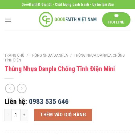
Skip
Goodfaith® Giá tốt - Chất lượng cạnh tranh - Uy tín làm đầu
to
☎
content
HOTLINE
TRANG CHỦ
/
THÙNG NHỰA DANPLA
/
THÙNG NHỰA DANPLA CHỐNG
TĨNH ĐIỆN
Thùng Nhựa Danpla Chống Tĩnh Điện Mini
Liên hệ:
0983 535 646
Thùng Nhựa Danpla Chống Tĩnh Điện Mini số lượng
THÊM VÀO GIỎ HÀNG