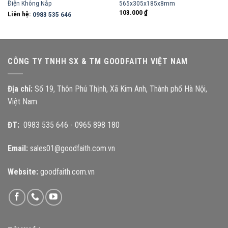
Điện Không Nắp
565x305x185x8mm
103.000
₫
Liên hệ:
0983 535 646
CÔNG TY TNHH SX & TM GOODFAITH VIỆT NAM
Địa chỉ:
Số 19, Thôn Phú Thịnh, Xã Kim Anh, Thành phố Hà Nội,
Việt Nam
ĐT:
0983 535 646
-
0965 898 180
Email:
sales01@goodfaith.com.vn
Website:
goodfaith.com.vn