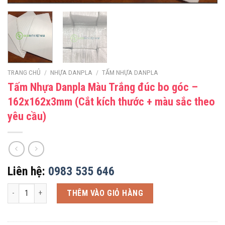
TRANG CHỦ
/
NHỰA DANPLA
/
TẤM NHỰA DANPLA
Tấm Nhựa Danpla Màu Trắng đúc bo góc –
162x162x3mm (Cắt kích thước + màu sắc theo
yêu cầu)
Liên hệ:
0983 535 646
Tấm Nhựa Danpla Màu Trắng đúc bo góc - 162x162x3mm (Cắt kích thước
THÊM VÀO GIỎ HÀNG