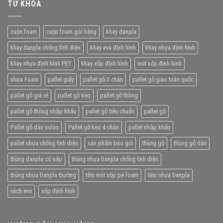
TỪ KHÓA
cuộn foam
cuộn foam gói hàng
khay danpla
khay danpla chống tĩnh điện
khay eva định hình
khay nhựa định hình
khay nhựa định hình PET
khay xốp định hình
mút xốp định hình
nhựa Foam
pallet giấy
pallet gỗ 3 chân
pallet gỗ giao toàn quốc
pallet gỗ giá rẻ
pallet gỗ keo
pallet gỗ thông
pallet gỗ thông nhập khẩu
pallet gỗ tiêu chuẩn
pallet gỗ
Pallet gỗ dán solas
Pallet gỗ keo 4 chân
pallet nhập khẩu
pallet nhựa chống tĩnh điện
sản phẩm báo giá
thùng gỗ
thùng gỗ dán
thùng danpla có nắp
thùng nhựa Danpla chống tĩnh điện
thùng nhựa Danpla thường
tấm mút xốp pe foam
tấm nhựa Danpla
vách eva
xốp định hình