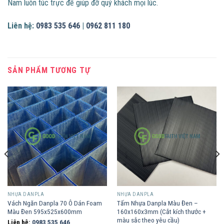
Nam luôn túc trực để giúp đỡ quý khách mọi lúc.
Liên hệ:
0983 535 646
|
0962 811 180
SẢN PHẨM TƯƠNG TỰ
NHỰA DANPLA
NHỰA DANPLA
Vách Ngăn Danpla 70 Ô Dán Foam
Tấm Nhựa Danpla Màu Đen –
Màu Đen 595x525x600mm
160x160x3mm (Cắt kích thước +
màu sắc theo yêu cầu)
Liên hệ:
0983 535 646