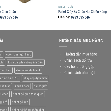
ẤY
PALLET GIẤY
ấy Chín Chân
Pallet Giấy Ba Chân Hai Chiều Nâng
0983 535 646
Liên hệ:
0983 535 646
ÓA
HƯỚNG DẪN MUA HÀNG
-
Hướng dẫn mua hàng
m
cuộn foam gói hàng
-
Chính sách đổi trả
pla
khay danpla chống tĩnh điện
-
Câu hỏi thường gặp
định hình
khay nhựa định hình
-
Chính sách bảo mật
a định hình PET
khay xốp định hình
ịnh hình
nhựa Foam
pallet giấy
 3 chân
pallet gỗ giao toàn quốc
giá rẻ
pallet gỗ keo
 thông
pallet gỗ thông nhập khẩu