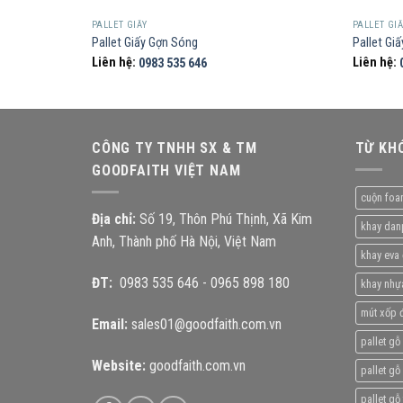
PALLET GIẤY
PALLET GI
 Yêu Cầu
Pallet Giấy Gợn Sóng
Pallet Gi
Liên hệ:
0983 535 646
Liên hệ:
CÔNG TY TNHH SX & TM
TỪ KH
GOODFAITH VIỆT NAM
cuộn foa
Địa chỉ:
Số 19, Thôn Phú Thịnh, Xã Kim
khay dan
Anh, Thành phố Hà Nội, Việt Nam
khay eva 
ĐT:
0983 535 646
-
0965 898 180
khay nhự
mút xốp đ
Email:
sales01@goodfaith.com.vn
pallet gỗ
Website:
goodfaith.com.vn
pallet gỗ 
pallet gỗ