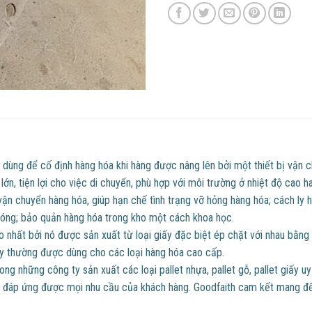
 dùng để cố định hàng hóa khi hàng được nâng lên bởi một thiết bị vận 
ớn, tiện lợi cho việc di chuyển, phù hợp với môi trường ở nhiệt độ cao h
ận chuyển hàng hóa, giúp hạn chế tình trạng vỡ hỏng hàng hóa; cách ly 
hóng; bảo quản hàng hóa trong kho một cách khoa học.
ao nhất bởi nó được sản xuất từ loại giấy đặc biệt ép chặt với nhau bằng
 này thường được dùng cho các loại hàng hóa cao cấp.
ong những công ty sản xuất các loại pallet nhựa, pallet gỗ, pallet giấy 
hùng đáp ứng được mọi nhu cầu của khách hàng. Goodfaith cam kết mang đ