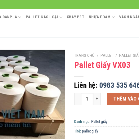
A DANPLA
PALLET CÁC LOẠI
KHAY PET
NHỰA FOAM
VÁCH NGĂN
TRANG CHỦ
/
PALLET
/
PALLET GIẤ
Pallet Giấy VX03
Liên hệ:
0983 535 64
Pallet Giấy VX03 số lượng
THÊM VÀO 
Danh mục:
Pallet giấy
Thẻ:
pallet giấy