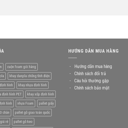
ÓA
HƯỚNG DẪN MUA HÀNG
-
Hướng dẫn mua hàng
m
cuộn foam gói hàng
-
Chính sách đổi trả
pla
khay danpla chống tĩnh điện
-
Câu hỏi thường gặp
định hình
khay nhựa định hình
-
Chính sách bảo mật
a định hình PET
khay xốp định hình
ịnh hình
nhựa Foam
pallet giấy
 3 chân
pallet gỗ giao toàn quốc
giá rẻ
pallet gỗ keo