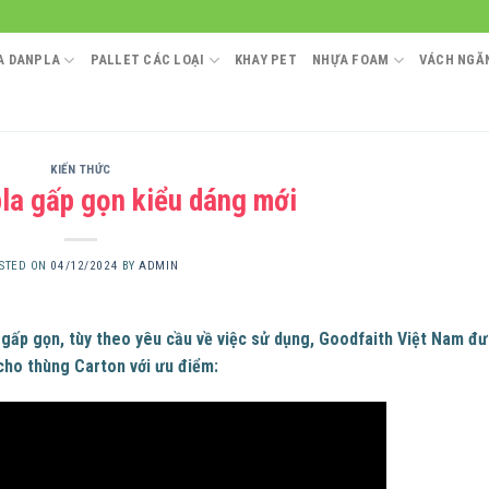
A DANPLA
PALLET CÁC LOẠI
KHAY PET
NHỰA FOAM
VÁCH NGĂN
KIẾN THỨC
la gấp gọn kiểu dáng mới
STED ON
04/12/2024
BY
ADMIN
 gấp gọn, tùy theo yêu cầu về việc sử dụng, Goodfaith Việt Nam đ
cho thùng Carton với ưu điểm: