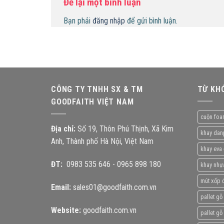
Để lại một bình luận
Bạn phải
đăng nhập
để gửi bình luận.
CÔNG TY TNHH SX & TM
TỪ KH
GOODFAITH VIỆT NAM
cuộn foa
Địa chỉ:
Số 19, Thôn Phú Thịnh, Xã Kim
khay dan
Anh, Thành phố Hà Nội, Việt Nam
khay eva 
ĐT:
0983 535 646
-
0965 898 180
khay nhự
mút xốp đ
Email:
sales01@goodfaith.com.vn
pallet gỗ
Website:
goodfaith.com.vn
pallet gỗ 