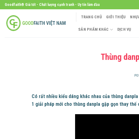
Skip
Goodfaith® Giá tốt - Chất lượng cạnh tranh - Uy tín làm đầu
to
TRANG CHỦ
GIỚI THIỆU
NHỰ
content
SẢN PHẨM KHÁC
DỊCH VỤ
Thùng danp
PO
Có rất nhiều kiểu dáng khác nhau của thùng danpla
1 giải pháp mới cho thùng danpla gập gọn thay thế 