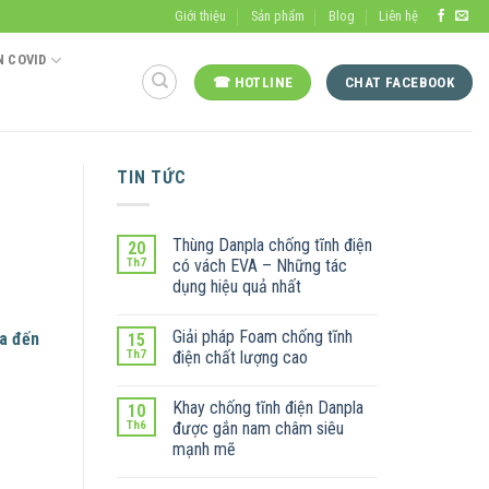
Giới thiệu
Sản phẩm
Blog
Liên hệ
 COVID
☎ HOTLINE
CHAT FACEBOOK
TIN TỨC
Thùng Danpla chống tĩnh điện
20
Th7
có vách EVA – Những tác
dụng hiệu quả nhất
Giải pháp Foam chống tĩnh
ưa đến
15
Th7
điện chất lượng cao
Khay chống tĩnh điện Danpla
10
Th6
được gắn nam châm siêu
mạnh mẽ