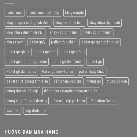
cuộn foam
cuộn foam gói hàng
khay danpla
khay danpla chống tĩnh điện
khay eva định hình
khay nhựa định hình
khay nhựa định hình PET
khay xốp định hình
mút xốp định hình
nhựa Foam
pallet giấy
pallet gỗ 3 chân
pallet gỗ giao toàn quốc
pallet gỗ giá rẻ
pallet gỗ keo
pallet gỗ thông
pallet gỗ thông nhập khẩu
pallet gỗ tiêu chuẩn
pallet gỗ
Pallet gỗ dán solas
Pallet gỗ keo 4 chân
pallet nhập khẩu
pallet nhựa chống tĩnh điện
sản phẩm báo giá
thùng gỗ
thùng gỗ dán
thùng danpla có nắp
thùng nhựa Danpla chống tĩnh điện
thùng nhựa Danpla thường
tấm mút xốp pe foam
tấm nhựa Danpla
vách eva
xốp định hình
HƯỚNG DẪN MUA HÀNG