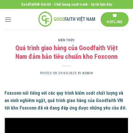
Skip
Goodfaith® Giá tốt - Chất lượng cạnh tranh - Uy tín làm đầu
to
☎
content
HOTLINE
KIẾN THỨC
Quá trình giao hàng của Goodfaith Việt
Nam đảm bảo tiêu chuẩn kho Foxconn
POSTED ON
29/03/2025
BY
ADMIN
Foxconn nổi tiếng với các quy trình kiểm soát chất lượng và
an ninh nghiêm ngặt, quá trình giao hàng của Goodfaith VN
tới kho Foxconn đã và đang đáp ứng được những yêu cầu đó: