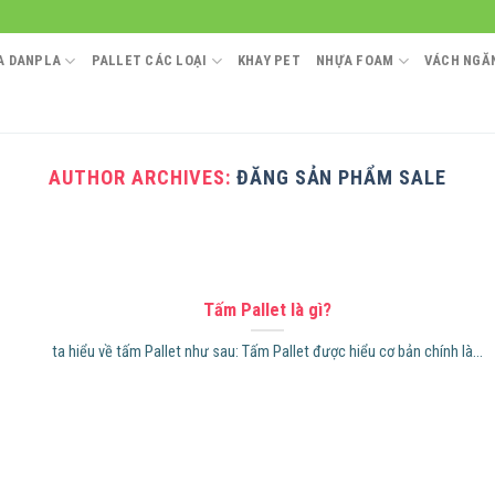
A DANPLA
PALLET CÁC LOẠI
KHAY PET
NHỰA FOAM
VÁCH NGĂN
AUTHOR ARCHIVES:
ĐĂNG SẢN PHẨM SALE
Tấm Pallet là gì?
ta hiểu về tấm Pallet như sau: Tấm Pallet được hiểu cơ bản chính là...