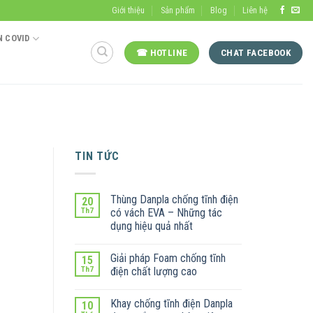
Giới thiệu
Sản phẩm
Blog
Liên hệ
 COVID
☎ HOTLINE
CHAT FACEBOOK
TIN TỨC
Thùng Danpla chống tĩnh điện
20
Th7
có vách EVA – Những tác
dụng hiệu quả nhất
Giải pháp Foam chống tĩnh
15
Th7
điện chất lượng cao
Khay chống tĩnh điện Danpla
10