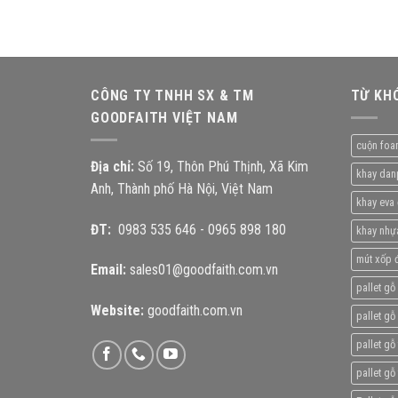
CÔNG TY TNHH SX & TM
TỪ KH
GOODFAITH VIỆT NAM
cuộn foa
Địa chỉ:
Số 19, Thôn Phú Thịnh, Xã Kim
khay dan
Anh, Thành phố Hà Nội, Việt Nam
khay eva 
ĐT:
0983 535 646
-
0965 898 180
khay nhự
mút xốp đ
Email:
sales01@goodfaith.com.vn
pallet gỗ
Website:
goodfaith.com.vn
pallet gỗ 
pallet gỗ
pallet gỗ