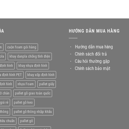
ÓA
HƯỚNG DẪN MUA HÀNG
-
Hướng dẫn mua hàng
m
cuộn foam gói hàng
-
Chính sách đổi trả
pla
khay danpla chống tĩnh điện
-
Câu hỏi thường gặp
định hình
khay nhựa định hình
-
Chính sách bảo mật
a định hình PET
khay xốp định hình
ịnh hình
nhựa Foam
pallet giấy
 3 chân
pallet gỗ giao toàn quốc
giá rẻ
pallet gỗ keo
 thông
pallet gỗ thông nhập khẩu
 tiêu chuẩn
pallet gỗ