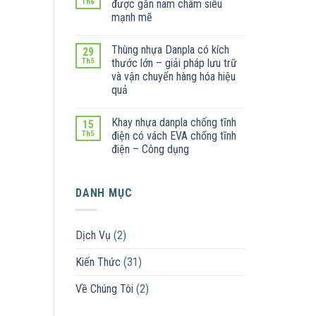
Th6
được gắn nam châm siêu
mạnh mẽ
Thùng nhựa Danpla có kích
29
Th5
thước lớn – giải pháp lưu trữ
và vận chuyển hàng hóa hiệu
quả
Khay nhựa danpla chống tĩnh
15
Th5
điện có vách EVA chống tĩnh
điện – Công dụng
DANH MỤC
Dịch Vụ
(2)
Kiến Thức
(31)
Về Chúng Tôi
(2)